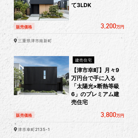
て3LDK
3,200
販売価格
万円
三重県津市南新町
建売住宅
【津市幸町】月々9
万円台で手に入る
「太陽光×断熱等級
6」のプレミアム建
売住宅
3,800
販売価格
万円
津市幸町2135-1