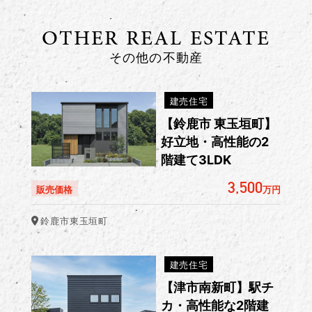
OTHER REAL ESTATE
その他の不動産
建売住宅
【鈴鹿市 東玉垣町】
好立地・高性能の2
階建て3LDK
3,500
販売価格
万円
鈴鹿市東玉垣町
建売住宅
【津市南新町】駅チ
カ・高性能な2階建