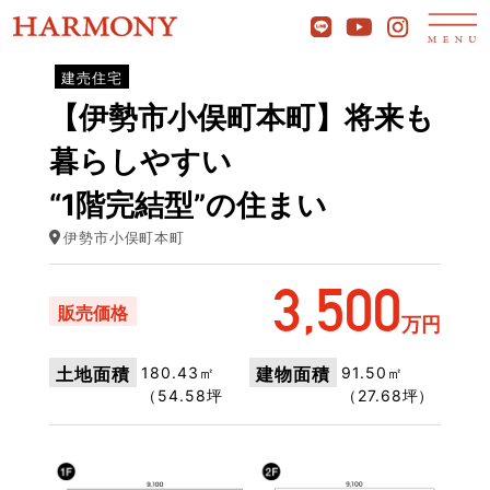
建売住宅
【伊勢市小俣町本町】将来も
暮らしやすい
“1階完結型”の住まい
伊勢市小俣町本町
3,500
販売価格
万円
180.43㎡
91.50㎡
土地面積
建物面積
（54.58坪
（27.68坪）