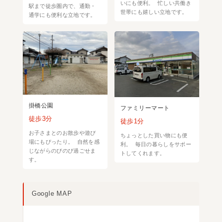
いにも便利。 忙しい共働き
駅まで徒歩圏内で、通勤・
世帯にも嬉しい立地です。
通学にも便利な立地です。
掛橋公園
ファミリーマート
徒歩3分
徒歩1分
お子さまとのお散歩や遊び
ちょっとした買い物にも便
場にもぴったり。 自然を感
利。 毎日の暮らしをサポー
じながらのびのび過ごせま
トしてくれます。
す。
Google MAP