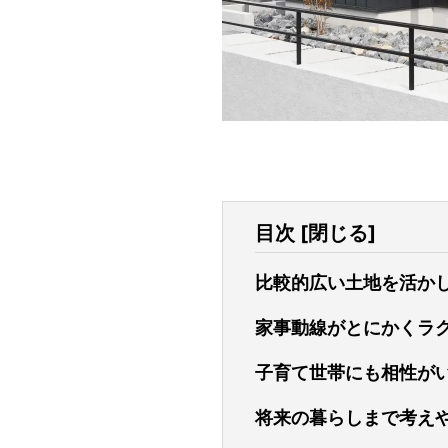
目次
[
閉じる
]
比較的広い土地を活か
家事動線がとにかくラ
子育て世帯にも相性が
将来の暮らしまで考え