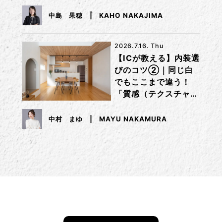
中島 果穂
KAHO NAKAJIMA
2026.7.16. Thu
【ICが教える】内装選
びのコツ②｜同じ白
でもここまで違う！
「質感（テクスチャ
ー）」で差をつけるコ
ツ
中村 まゆ
MAYU NAKAMURA