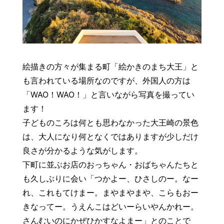
絵描きの方々が集まる町「絵かきのまち大王」と
も言われている場所なのですが、外国人の方は
「WAO！WAO！」と言いながら写真を撮ってい
ます！
子どものころは何とも思わなかった大王崎の景色
は、大人になり何となくではありますが少しだけ
良さが分かるような気がします。
下町に並ぶお店のおっちゃん・おばちゃんたちと
も久しぶりに会い「つかよー、ひさしのー。なー
れ、これもてけまー。まやまやまや、こらもおー
きなってー。うえんこはどいーらいやんかれー。
さんむいのにかぜひかすなよまー」とのことで