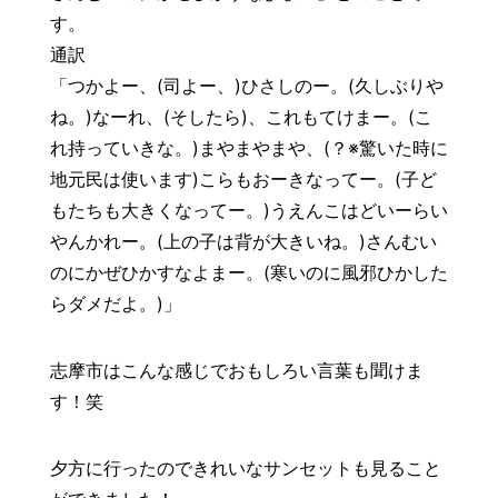
す。
通訳
「つかよー、(司よー、)ひさしのー。(久しぶりや
ね。)なーれ、(そしたら)、これもてけまー。(こ
れ持っていきな。)まやまやまや、(？※驚いた時に
地元民は使います)こらもおーきなってー。(子ど
もたちも大きくなってー。)うえんこはどいーらい
やんかれー。(上の子は背が大きいね。)さんむい
のにかぜひかすなよまー。(寒いのに風邪ひかした
らダメだよ。)」
志摩市はこんな感じでおもしろい言葉も聞けま
す！笑
夕方に行ったのできれいなサンセットも見ること