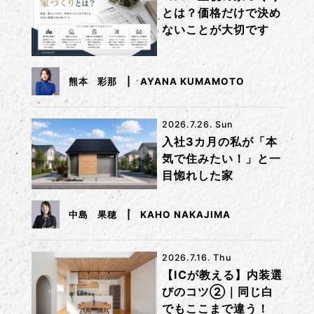
とは？価格だけで決め
ないことが大切です
熊本 彩那
AYANA KUMAMOTO
2026.7.26. Sun
入社3カ月の私が「本
気で住みたい！」と一
目惚れした家
中島 果穂
KAHO NAKAJIMA
2026.7.16. Thu
【ICが教える】内装選
びのコツ②｜同じ白
でもここまで違う！