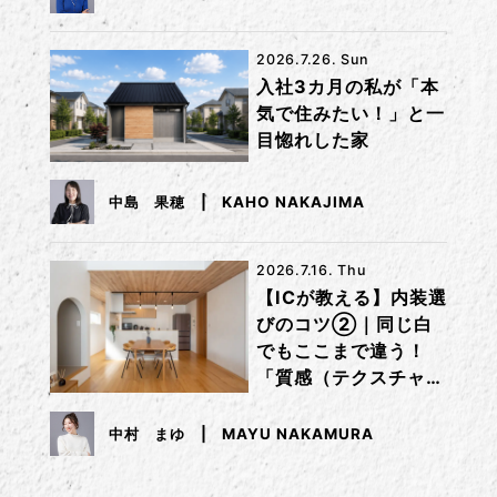
2026.7.26. Sun
入社3カ月の私が「本
気で住みたい！」と一
目惚れした家
中島 果穂
KAHO NAKAJIMA
2026.7.16. Thu
【ICが教える】内装選
びのコツ②｜同じ白
でもここまで違う！
「質感（テクスチャ
ー）」で差をつけるコ
ツ
中村 まゆ
MAYU NAKAMURA