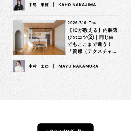
中島 果穂
KAHO NAKAJIMA
2026.7.16. Thu
【ICが教える】内装選
びのコツ②｜同じ白
でもここまで違う！
「質感（テクスチャ
ー）」で差をつけるコ
ツ
中村 まゆ
MAYU NAKAMURA
スタッフブログ一覧へ