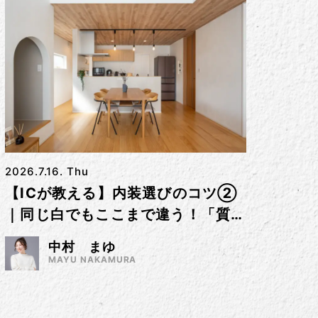
2026.7.16. Thu
【ICが教える】内装選びのコツ②
｜同じ白でもここまで違う！「質感
（テクスチャー）」で差をつけるコ
中村 まゆ
ツ
MAYU NAKAMURA