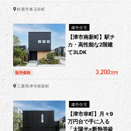
鈴鹿市東玉垣町
建売住宅
【津市南新町】駅チ
カ・高性能な2階建
て3LDK
3,200
販売価格
万円
三重県津市南新町
建売住宅
【津市幸町】月々9
万円台で手に入る
「太陽光×断熱等級