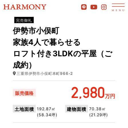
完売御礼
伊勢市小俣町
家族4人で暮らせる
ロフト付き3LDKの平屋（ご
成約）
三重県伊勢市小俣町本町966-2
2,980
販売価格
万円
192.87㎡
70.38㎡
土地面積
建物面積
(58.34坪)
(21.29坪)