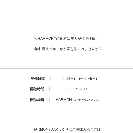
＼HARMONYの床材は無垢が標準仕様／
一年中素足で過ごせる家を見てみませんか？
開催日時 ┃
2月3日(土)〜25日(日)
開催時間 ┃
09:00〜18:00
開催場所 ┃
HARMONYのモデルハウス
HARMONYの家づくりにご興味のある方は