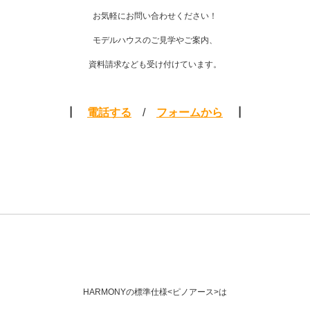
お気軽にお問い合わせください！
モデルハウスのご
見学やご案内、
資料請求なども受け付けています。
┃
電話する
/
フォームから
┃
HARMONYの標準仕様<ピノアース>は