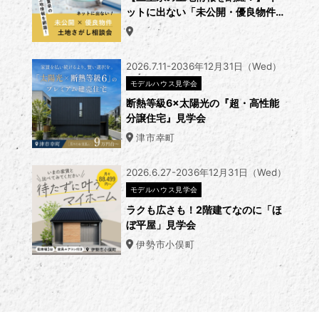
ットに出ない「未公開・優良物件」
の探し方相談会
2026.7.11-2036年12月31日（Wed）
モデルハウス見学会
断熱等級6×太陽光の『超・高性能
分譲住宅』見学会
津市幸町
2026.6.27-2036年12月31日（Wed）
モデルハウス見学会
ラクも広さも！2階建てなのに「ほ
ぼ平屋」見学会
伊勢市小俣町