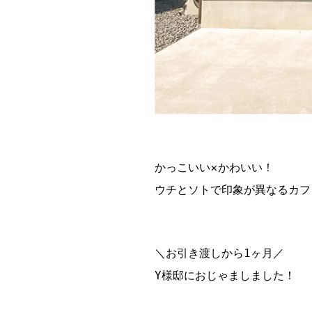
かっこいい×かわいい！
ウチとソトで印象が異なるカフェ
＼お引き渡しから1ヶ月／

Y様邸におじゃましました！