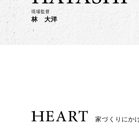
現場監督
林 大洋
EART
家づくりにか