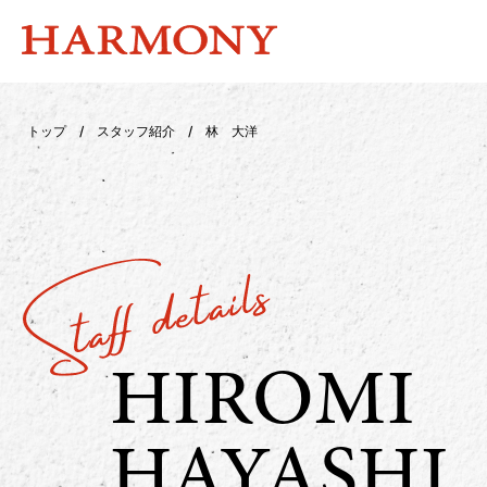
トップ
/
スタッフ紹介
/
林 大洋
HIROMI
HAYASHI