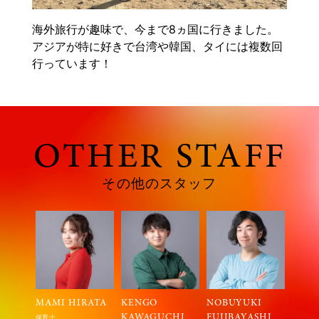
海外旅行が趣味で、今まで8ヵ国に行きました。
アジアが特に好きで台湾や韓国、タイには複数回
行っています！
OTHER STAFF
その他のスタッフ
 HIRATA
KENGO
NOBUYUKI
NOBUKO ARAI
KAWAGUCHI
FUJIBAYASHI
建築デザイナー