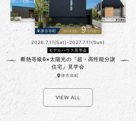
2026.7.11(Sat)-2027.7.11(Sun)
モデルハウス見学会
断熱等級6×太陽光の『超・高性能分譲
断熱等級6×太陽光の『超・高性能分譲
20坪台でも窮屈ゼロ。賢い平屋見学会
20坪台でも窮屈ゼロ。賢い平屋見学会
一年中ずっと快適！「断熱等級6」の
ラクも広さも！2階建てなのに「ほぼ
【緊急特別企画】『酷暑』を乗り切
る！家づくり＆リフォーム相談会
家 体感見学会
住宅』見学会
平屋」見学会
住宅』見学会
津市幸町
VIEW ALL