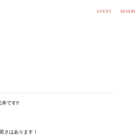
EVENT
RESER
井です!!
若さはあります！