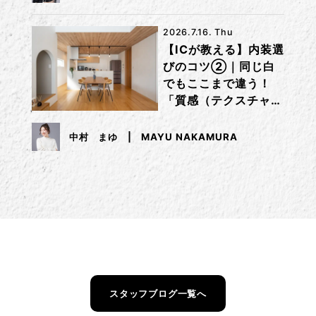
2026.7.16. Thu
【ICが教える】内装選
びのコツ②｜同じ白
でもここまで違う！
「質感（テクスチャ
ー）」で差をつけるコ
ツ
中村 まゆ
MAYU NAKAMURA
スタッフブログ一覧へ