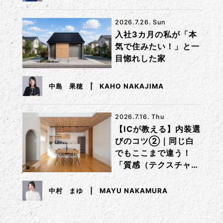
2026.7.26. Sun
入社3カ月の私が「本
気で住みたい！」と一
目惚れした家
中島 果穂
KAHO NAKAJIMA
2026.7.16. Thu
【ICが教える】内装選
びのコツ②｜同じ白
でもここまで違う！
「質感（テクスチャ
ー）」で差をつけるコ
ツ
中村 まゆ
MAYU NAKAMURA