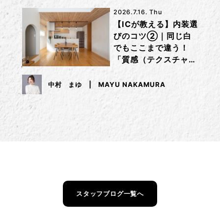
2026.7.16. Thu
【ICが教える】内装選
びのコツ②｜同じ白
でもここまで違う！
「質感（テクスチャ
ー）」で差をつけるコ
ツ
中村 まゆ
MAYU NAKAMURA
スタッフブログ一覧へ