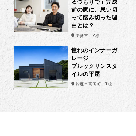
るつもりで」完成
前の家に、思い切
って踏み切った理
由とは？
伊勢市
Y様
憧れのインナーガ
レージ
ブルックリンスタ
イルの平屋
鈴鹿市高岡町
T様