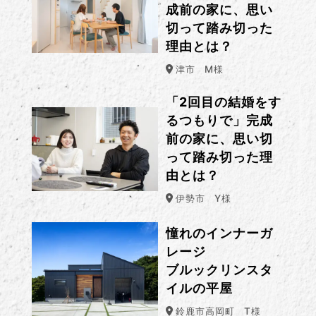
成前の家に、思い
切って踏み切った
理由とは？
津市
M様
「2回目の結婚をす
るつもりで」完成
前の家に、思い切
って踏み切った理
由とは？
伊勢市
Y様
憧れのインナーガ
レージ
ブルックリンスタ
イルの平屋
鈴鹿市高岡町
T様